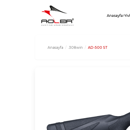
Anasayfa
Yiv
Anasayfa
/
.308win
/
AD-500 ST