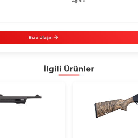
Ağırlık
Bize Ulaşın
İlgili Ürünler