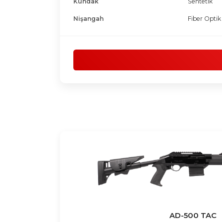
Kundak
Sentetik
Nişangah
Fiber Optik
AD-500 TAC