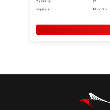
Kapasite
5+1
Nişangah
Mobil Şok