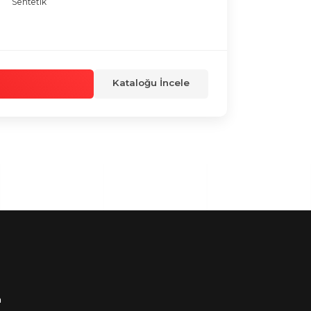
Sentetik
Kataloğu İncele
m