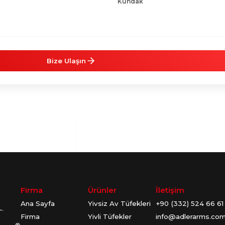
Kundak
Bize Ulaşın
Firma
Ürünler
İletişim
Ana Sayfa
Yivsiz Av Tüfekleri
+90 (332) 524 66 61
Firma
Yivli Tüfekler
info@adlerarms.co