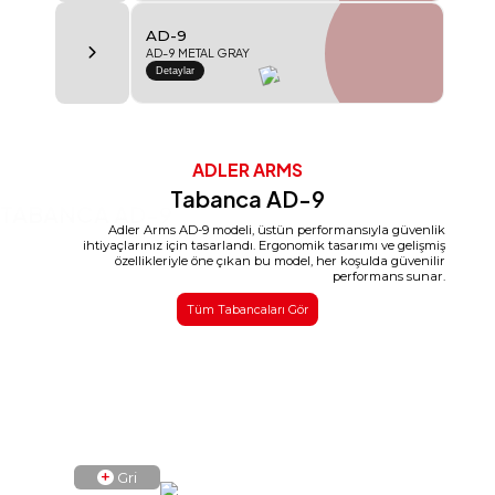
.308WIN
AD-500 W
Detaylar
ADLER ARMS
Tabanca AD-9
TABANCA AD-9
Adler Arms AD-9 modeli, üstün performansıyla güvenlik
ihtiyaçlarınız için tasarlandı. Ergonomik tasarımı ve gelişmiş
özellikleriyle öne çıkan bu model, her koşulda güvenilir
performans sunar.
Tüm Tabancaları Gör
+
Gri