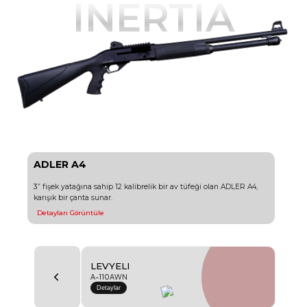
INERTIA
AD-9
ADLER A4
AD-9 METAL GRAY
3” fişek yatağına sahip 12 kalibrelik bir av tüfeği olan ADLER A4,
9x19mm fişek yatağına sahip AD-9 Metal Gray, çeşitli uygulamalar
karışık bir çanta sunar.
için pratik bir seçenek olarak kendini göstermektedir.
Detayları Görüntüle
Detaylar
INERTIA
ADLER A4
Detayları Görüntüle