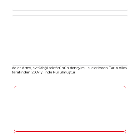
Adler Arms, av tüfeği sektörünün deneyimli ailelerinden Tarip Ailesi
tarafından 2007 yılında kurulmuştur.
Tüfekler
Her Atışta Verimlilik
Ürünleri Gör >