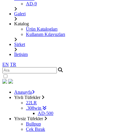
AD-9
Galeri
Katalog
Ürün Katalogları
Kullanım Kılavuzları
Şirket
İletişim
EN
TR
Anasayfa
Yivli Tüfekler
22LR
.308win
AD-500
Yivsiz Tüfekler
Bullpup
Çek Bırak