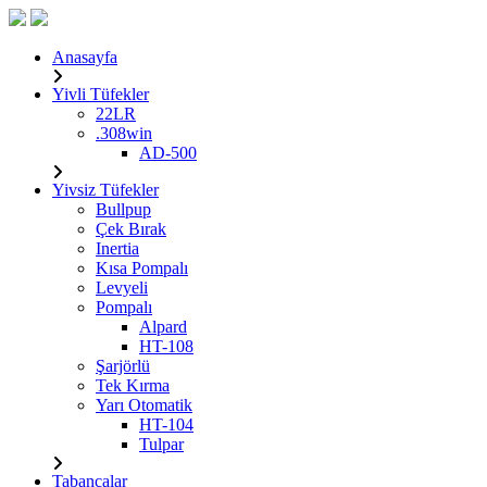
Anasayfa
Yivli Tüfekler
22LR
.308win
AD-500
Yivsiz Tüfekler
Bullpup
Çek Bırak
Inertia
Kısa Pompalı
Levyeli
Pompalı
Alpard
HT-108
Şarjörlü
Tek Kırma
Yarı Otomatik
HT-104
Tulpar
Tabancalar