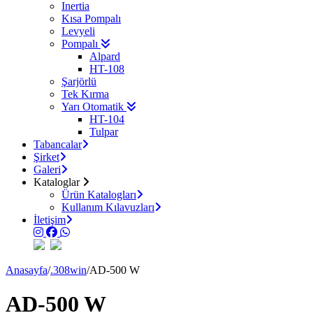
Inertia
Kısa Pompalı
Levyeli
Pompalı
Alpard
HT-108
Şarjörlü
Tek Kırma
Yarı Otomatik
HT-104
Tulpar
Tabancalar
Şirket
Galeri
Kataloglar
Ürün Katalogları
Kullanım Kılavuzları
İletişim
Anasayfa
/
.308win
/
AD-500 W
AD-500 W